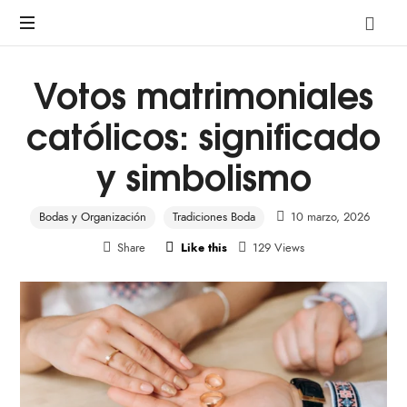
A
pre-
marriage
Votos matrimoniales
course
by
católicos: significado
Avalon
y simbolismo
Bodas y Organización
Tradiciones Boda
10 marzo, 2026
Share
Like this
129 Views