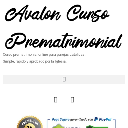
Curso prematrimonial online para parejas católicas.
Simple, rápido y aprobado por la Iglesia.