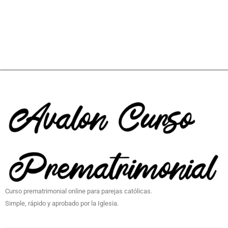
Curso prematrimonial online para parejas católicas.
Simple, rápido y aprobado por la Iglesia.