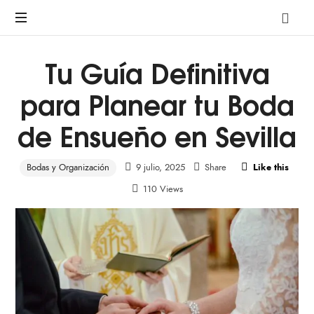
A
pre-
marriage
Tu Guía Definitiva
course
by
para Planear tu Boda
Avalon
de Ensueño en Sevilla
Bodas y Organización
9 julio, 2025
Share
Like this
110 Views