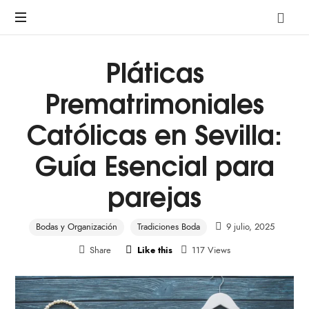
A
pre-
marriage
Pláticas
course
by
Prematrimoniales
Avalon
Católicas en Sevilla:
Guía Esencial para
parejas
Bodas y Organización
Tradiciones Boda
9 julio, 2025
Share
Like this
117 Views