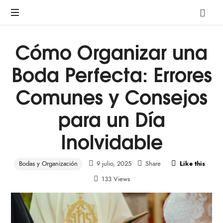
A
pre-
marriage
Cómo Organizar una
course
by
Boda Perfecta: Errores
Avalon
Comunes y Consejos
para un Día
Inolvidable
Bodas y Organización
9 julio, 2025
Share
Like this
133 Views