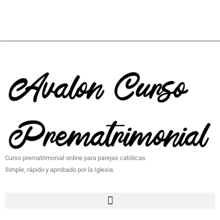
Curso prematrimonial online para parejas católicas.
Simple, rápido y aprobado por la Iglesia.