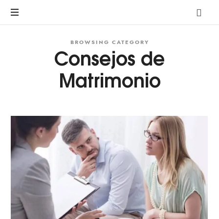
A
pre-
marriage
course
BROWSING CATEGORY
Consejos de
by
Avalon
Matrimonio