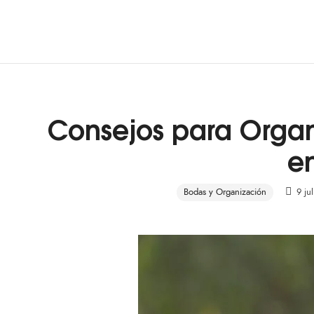
A pre-marriage course by Avalon
Consejos para Organ
en
Bodas y Organización
9 ju