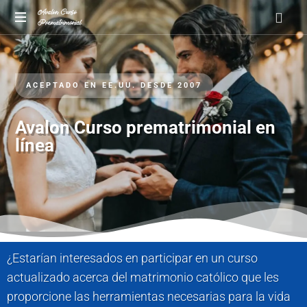
A
pre-
marriage
ACEPTADO EN EE.UU. DESDE 2007
course
by
Avalon
Avalon Curso prematrimonial en
línea
¿Estarían interesados en participar en un curso
actualizado acerca del matrimonio católico que les
proporcione las herramientas necesarias para la vida