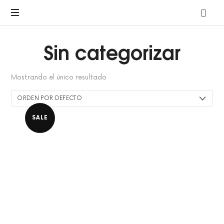
A
pre-
marriage
Sin categorizar
course
by
Avalon
Mostrando el único resultado
SALE